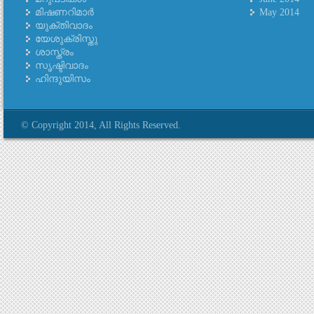
മിഷണറിമാര്‍
May 2014
യുക്തിവാദം
യേശുക്രിസ്തു
ശാസ്ത്രം
സൃഷ്ടിവാദം
ഹിന്ദുയിസം
© Copyright 2014, All Rights Reserved.