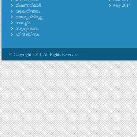
മിഷണറിമാര്‍
May 2014
യുക്തിവാദം
യേശുക്രിസ്തു
ശാസ്ത്രം
സൃഷ്ടിവാദം
ഹിന്ദുയിസം
© Copyright 2014, All Rights Reserved.