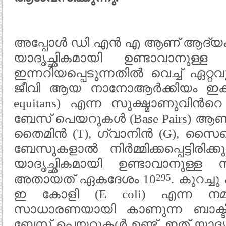
അപ്പോൾ ഡി എൻ എ ആണ് ആദ്യം ഉ
യാദൃച്ഛികമായി ഉണ്ടാവാനുള
ഇന്നറിയപ്പെടുന്നതിൽ വെച്ച് ഏറ്
ജീവി ആയ നാനോആർക്കിയം ഇക്വിറ
equitans) എന്ന സൂക്ഷ്മാണുവി
ബേസ് പെയറുകൾ (Base Pairs) ആ
തൈമിൻ (T), ഗ്വാനിൻ (G), സൈറ്
ബേസുകളാൽ നിർമ്മിക്കപ്പെട്ടി
യാദൃച്ഛികമായി ഉണ്ടാവാനുള്
295
അതായത് ഏകദേശം 10
. കുറച്
ഇ കോളി (E coli) എന്ന നമ്
സാധാരണയായി കാണുന്ന ബാക്ടീര
ബേസ് പെയറുകൾ ഉണ്ട്. ഇത് യാദൃച