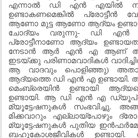
എന്നാൽ ഡി എൻ എയിൽ ന
ഉണ്ടാകണമെങ്കിൽ പ്രോട്ടീൻ
ആണോ മുട്ട ആണോ ആദ്യം ഉണ്ടായ
ചോദ്യം വരുന്നു- ഡി
പ്രോട്ടീനാണോ ആദ്യം ഉണ്ടായത്
നേടാൻ ആർ എൻ എ ആണ് ആദ്യ
ഇടയ്ക്കു പരിണാമവാദികൾ വാദിച്ചി
ആ വാദവും പൊളിഞ്ഞു) അതാ
ആദ്യത്തെ ഡി എൻ എ ഉണ്ടായി. അ
മെംബ്രെയിൻ ഉണ്ടായി ആദ്
ഉണ്ടായി. ആ ഡി എൻ എ ഡ്യൂപ്ളി
മ്യൂട്ടേഷനുകൾ സംഭവിച്ചു. അ
മിക്കവാറും എല്ലായ്പോഴും ദ്ര
മ്യൂട്ടേഷനുകൾ പുതിയ ഇൻഫർമേഷ
ബഹുകോശജീവികൾ ഉണ്ടായി. അങ