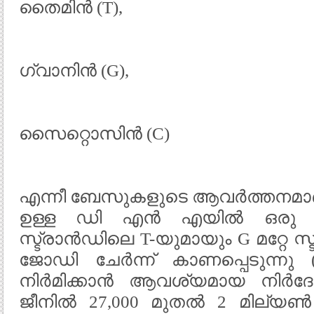
തൈമിൻ (T),
ഗ്വാനിൻ (G),
സൈറ്റൊസിൻ (C)
എന്നീ ബേസുകളുടെ ആവർത്തനമാണ്
ഉള്ള ഡി എൻ എയിൽ ഒരു സ്ട
സ്ട്രാൻഡിലെ T-യുമായും G മറ്റേ 
ജോഡി ചേർന്ന് കാണപ്പെടുന്നു (ba
നിർമിക്കാൻ ആവശ്യമായ നിർദ
ജീനിൽ 27,000 മുതൽ 2 മില്