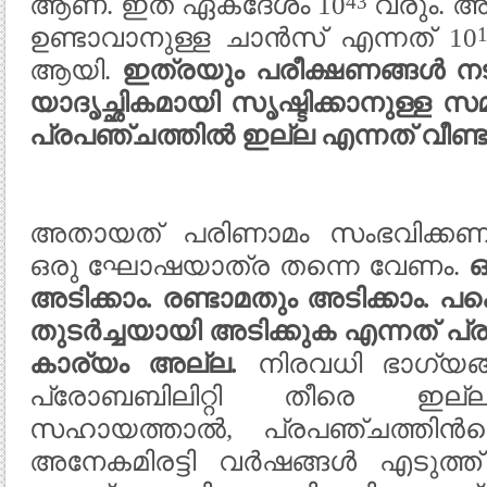
43
ആണ്. ഇത് ഏകദേശം 10
വരും. 
ഉണ്ടാവാനുള്ള ചാൻസ് എന്നത് 10
ആയി.
ഇത്രയും പരീക്ഷണങ്ങൾ ന
യാദൃച്ഛികമായി സൃഷ്ടിക്കാനുള്ള 
പ്രപഞ്ചത്തിൽ ഇല്ല എന്നത് വീണ്ട
അതായത് പരിണാമം സംഭവിക്കണമെ
ഒരു ഘോഷയാത്ര തന്നെ വേണം.
ഒ
അടിക്കാം. രണ്ടാമതും അടിക്കാം. 
തുടർച്ചയായി അടിക്കുക എന്നത് പ്
കാര്യം അല്ല.
നിരവധി ഭാഗ്യങ
പ്രോബബിലിറ്റി തീരെ ഇല്ല
സഹായത്താൽ, പ്രപഞ്ചത്തിന്‍റെ
അനേകമിരട്ടി വർഷങ്ങൾ എടുത