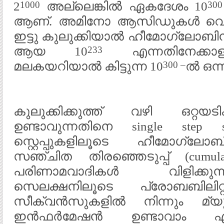
1000
30
2
അല്ലെങ്കിൽ ഏകദേശം 10
ആണ്. അമിനോ ആസിഡുകൾ വെറ
ഇട്ടു കുലുക്കിയാൽ ഹീമോഗ്ലോബി
233
ആയ 10
എന്നതിനേക്കാ
300 –
മലകയറിയാൽ കിട്ടുന്ന 10
ൽ ഒന്ന
കുലുക്കിക്കുത്ത് വഴി ഒറ്റയ
ഉണ്ടാവുന്നതിനെ single step 
സ്റ്റെപ്പുകളിലൂടെ ഹീമോഗ്ലോ
സഞ്ചിത തിരഞ്ഞെടുപ്പ് (cumulat
പരിണാമവാദികൾ വിളിക്കുന്ന
സെലക്ഷനിലൂടെ പ്രോബബിലിറ്റി
സീക്വൻസുകളിൽ നിന്നും മ്യ
ഇൻഫർമേഷൻ ഉണ്ടാവാം എന