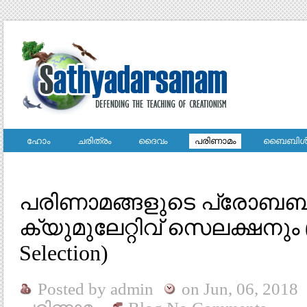
ഹോം
ചരിത്രം
ദൈവം
പരിണാമം
ബൈബിള്
പരിണാമങ്ങളുടെ പ്രോബബില
ക്യുമുലേറ്റിവ് സെലക്ഷനും (
Selection)
Posted by
admin
on
Jun, 06, 2018