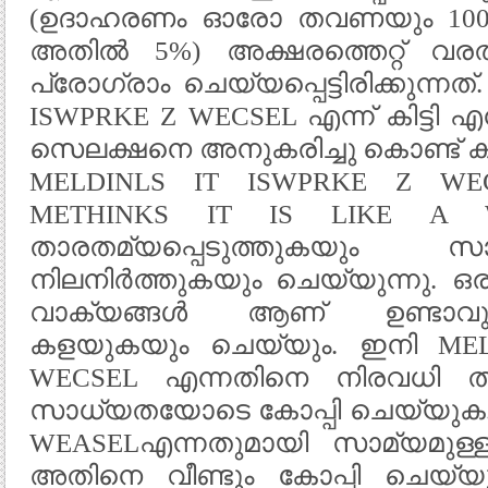
(ഉദാഹരണം ഓരോ തവണയും 100 
അതിൽ 5%) അക്ഷരത്തെറ്റ് വര
പ്രോഗ്രാം ചെയ്യപ്പെട്ടിരിക്കുന്ന
ISWPRKE Z WECSEL എന്ന് കിട്ടി 
സെലക്ഷനെ അനുകരിച്ചു കൊണ്ട് കമ
MELDINLS IT ISWPRKE Z WE
METHINKS IT IS LIKE A W
താരതമ്യപ്പെടുത്തുകയും 
നിലനിർത്തുകയും ചെയ്യുന്നു. ഒ
വാക്യങ്ങൾ ആണ് ഉണ്ടാവു
കളയുകയും ചെയ്യും. ഇനി MEL
WECSEL എന്നതിനെ നിരവധി ത
സാധ്യതയോടെ കോപ്പി ചെയ്യുക. M
WEASELഎന്നതുമായി സാമ്യമുള്
അതിനെ വീണ്ടും കോപ്പി ചെയ്