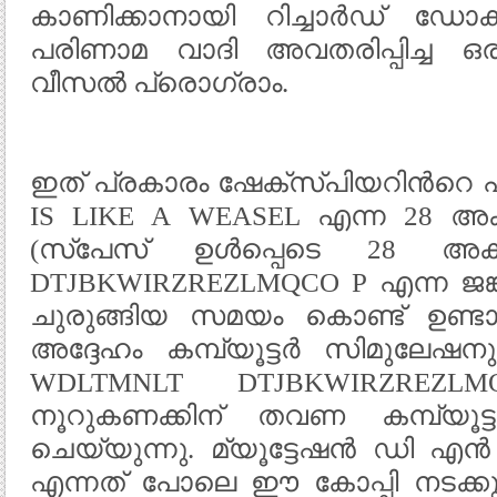
കാണിക്കാനായി റിച്ചാർഡ് ഡോക
പരിണാമ വാദി അവതരിപ്പിച്ച ഒര
വീസൽ പ്രൊഗ്രാം.
ഇത് പ്രകാരം ഷേക്സ്പിയറിന്‍റെ ഹ
IS LIKE A WEASEL എന്ന 28 അക
(സ്പേസ് ഉൾപ്പെടെ 28 അക്
DTJBKWIRZREZLMQCO P എന്ന ജങ്
ചുരുങ്ങിയ സമയം കൊണ്ട് ഉണ്ടാ
അദ്ദേഹം കമ്പ്യൂട്ടർ സിമുലേഷനു
WDLTMNLT DTJBKWIRZREZL
നൂറുകണക്കിന് തവണ കമ്പ്യൂട്
ചെയ്യുന്നു. മ്യൂട്ടേഷൻ ഡി എൻ
എന്നത് പോലെ ഈ കോപ്പി നടക്ക