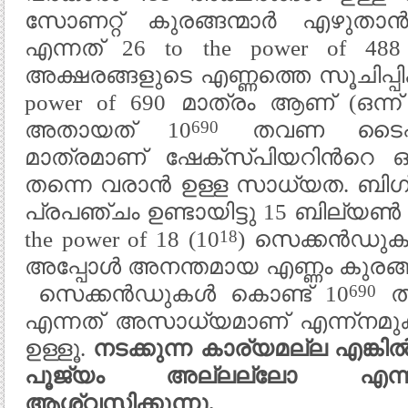
സോണറ്റ് കുരങ്ങന്മാർ എഴുതാൻ
എന്നത് 26 to the power of 488
അക്ഷരങ്ങളുടെ എണ്ണത്തെ സൂചിപ്പിക്
power of 690 മാത്രം ആണ് (ഒന്ന്
690
അതായത് 10
തവണ ടൈപ്പ് 
മാത്രമാണ് ഷേക്സ്പിയറിന്‍റെ
തന്നെ വരാൻ ഉള്ള സാധ്യത. ബിഗ്
പ്രപഞ്ചം ഉണ്ടായിട്ടു 15 ബില്യ
18
the power of 18 (10
) സെക്കൻഡുകൾ 
അപ്പോൾ അനന്തമായ എണ്ണം കുരങ്ങന്
690
സെക്കൻഡുകൾ കൊണ്ട് 10
ത
എന്നത് അസാധ്യമാണ് എന്ന്നമുക്ക
ഉള്ളൂ.
നടക്കുന്ന കാര്യമല്ല എങ്കി
പൂജ്യം അല്ലല്ലോ എന്ന
ആശ്വസിക്കുന്നു.