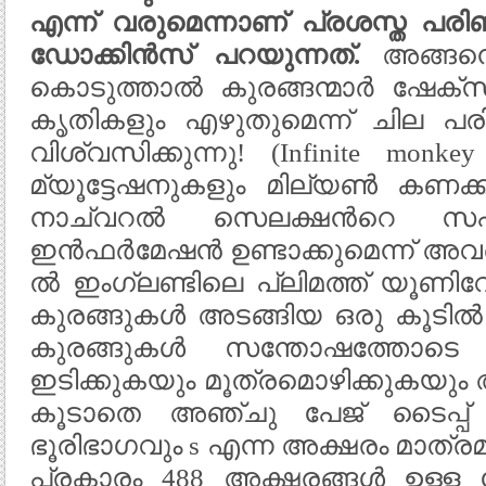
എന്ന് വരുമെന്നാണ് പ്രശസ്ത പരി
ഡോക്കിൻസ് പറയുന്നത്.
അങ്ങന
കൊടുത്താൽ കുരങ്ങന്മാർ ഷേക്സ
കൃതികളും എഴുതുമെന്ന് ചില പര
വിശ്വസിക്കുന്നു! (Infinite mon
മ്യൂട്ടേഷനുകളും മില്യൺ കണക്
നാച്വറൽ സെലക്ഷന്‍റെ സ
ഇൻഫർമേഷൻ ഉണ്ടാക്കുമെന്ന് അവർ വ
ൽ ഇംഗ്ലണ്ടിലെ പ്ലിമത്ത് യൂണിവേ
കുരങ്ങുകൾ അടങ്ങിയ ഒരു കൂടിൽ
കുരങ്ങുകൾ സന്തോഷത്തോടെ 
ഇടിക്കുകയും മൂത്രമൊഴിക്കുകയും 
കൂടാതെ അഞ്ചു പേജ് ടൈപ്പ്
ഭൂരിഭാഗവും s എന്ന അക്ഷരം മാത്രമ
പ്രകാരം 488 അക്ഷരങ്ങൾ ഉള്ള 