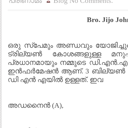
പരിണാമം
Blog
No Comments.
Bro. Jijo Joh
ഒരു സ്പേമും അണ്ഡവും യോജിച്ചു
ട്രില്യൺ കോശങ്ങളുള്ള മനുഷ
പ്രധാനമായും നമ്മുടെ ഡി.എൻ.എ.യ
ഇൻഫർമേഷൻ ആണ്. 3 ബില്യൺ അക
ഡി എൻ എയിൽ ഉള്ളത്. ഇവ
അഡനൈൻ (A),