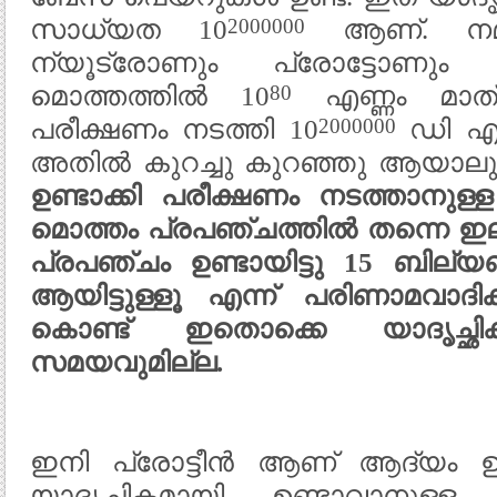
2000000
സാധ്യത 10
ആണ്. നമ്മ
ന്യൂട്രോണും പ്രോട്ടോണും
80
മൊത്തത്തിൽ 10
എണ്ണം മാത
2000000
പരീക്ഷണം നടത്തി 10
ഡി എ
അതിൽ കുറച്ചു കുറഞ്ഞു ആയാല
ഉണ്ടാക്കി പരീക്ഷണം നടത്താനു
മൊത്തം പ്രപഞ്ചത്തിൽ തന്നെ ഇല
പ്രപഞ്ചം ഉണ്ടായിട്ടു
15
ബില്യൺ
ആയിട്ടുള്ളൂ എന്ന് പരിണാമവാദി
കൊണ്ട് ഇതൊക്കെ യാദൃച്ഛിക
സമയവുമില്ല.
ഇനി പ്രോട്ടീൻ ആണ് ആദ്യം ഉ
യാദൃച്ഛികമായി ഉണ്ടാവാനുള