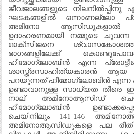
ജീവജാലങ്ങളുടെ നിലനിൽപ്പിനു
ഘടകങ്ങളിൽ ഒന്നാണല്ലോ പ്രോട
അമിനോ ആസിഡുകളാൽ നിർമിത
ഉദാഹരണമായി നമ്മുടെ ചുവന്ന 
ഓക്സിജനെ ശ്വാസകോശത്തി
ഭാഗങ്ങളിലേക്ക് കൊണ്ടുപോ
ഹീമോഗ്ലോബിൻ എന്ന പ്രോട്ടീന
ശാസ്ത്രസാഹിത്യകാരൻ ആ
പറയുന്നത് ഹീമോഗ്ലോബിൻ എന്ന പ്
ഉണ്ടാവാനുള്ള സാധ്യത തീരെ ഇല
നാല് അമിനോആസിഡ് ചെയി
ഹീമോഗ്ലോബിൻ ഉണ്ടാക്കപ്പെട്
ചെയിനിലും 141-146 അമിനോ
അമിനോആസിഡുകളെ പല രീതിയി