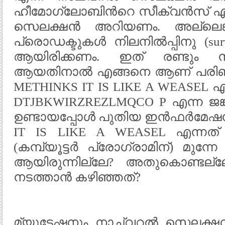
ഹീമോഗ്ലോബിന്‍റെ സീക്വൻസ് എന
സെലക്ഷൻ അറിയണം. അല്ലെങ്
പ്രൊഡക്ടുകൾ നിലനിൽപ്പിനു (sur
ആയിരിക്കണം. ഇത് രണ്ടും ന
ആയതിനാൽ എങ്ങനെ ആണ് പരിണാ
METHINKS IT IS LIKE A WEASEL 
DTJBKWIRZREZLMQCO P എന്ന ജങ്
ഉണ്ടായപ്പോൾ പുതിയ ഇൻഫർമേഷൻ
IT IS LIKE A WEASEL എന്നത
(കമ്പ്യൂട്ടർ പ്രോഗ്രാമിന്) മുന
ആയിരുന്നില്ലേ? അതുകൊണ്ടല
നടത്താൻ കഴിഞ്ഞത്?
മ്യൂട്ടേഷനും നാച്വറൽ സെലക്