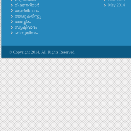
മിഷണറിമാര്‍
May 2014
യുക്തിവാദം
യേശുക്രിസ്തു
ശാസ്ത്രം
സൃഷ്ടിവാദം
ഹിന്ദുയിസം
© Copyright 2014, All Rights Reserved.