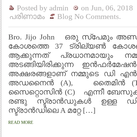
Posted by
admin
on
Jun, 06, 2018
പരിണാമം
Blog
No Comments.
Bro. Jijo John ഒരു സ്പേമും അണ്
കോശത്തെ 37 ട്രില്യൺ കോശങ്
ആക്കുന്നത് പ്രധാനമായും ന
അടങ്ങിയിരിക്കുന്ന ഇൻഫർമ
അക്ഷരങ്ങളാണ് നമ്മുടെ ഡി 
അഡനൈൻ (A), തൈമിൻ (T)
സൈറ്റൊസിൻ (C) എന്നീ ബേസു
രണ്ടു സ്ട്രാൻഡുകൾ ഉള്ള
സ്ട്രാൻഡിലെ A മറ്റേ […]
READ MORE