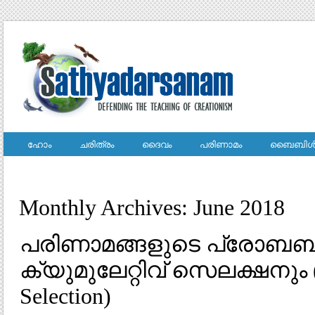
ഹോം
ചരിത്രം
ദൈവം
പരിണാമം
ബൈബിള്
Monthly Archives: June 2018
പരിണാമങ്ങളുടെ പ്രോബബില
ക്യുമുലേറ്റിവ് സെലക്ഷനും (
Selection)