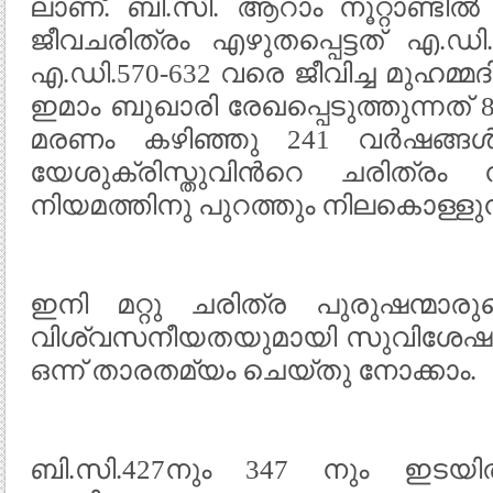
ലാണ്. ബി.സി. ആറാം നൂറ്റാണ്ടില്‍ ജ
ജീവചരിത്രം എഴുതപ്പെട്ടത് എ.ഡി. 
എ.ഡി.570-632 വരെ ജീവിച്ച മുഹമ്മദി
ഇമാം ബുഖാരി രേഖപ്പെടുത്തുന്നത് 8
മരണം കഴിഞ്ഞു 241 വര്‍ഷങ്ങള്‍
യേശുക്രിസ്തുവിന്‍റെ ചരിത്രം
നിയമത്തിനു പുറത്തും നിലകൊള്ളുന്
ഇനി മറ്റു ചരിത്ര പുരുഷന്മാരുട
വിശ്വസനീയതയുമായി സുവിശേഷ
ഒന്ന് താരതമ്യം ചെയ്തു നോക്കാം.
ബി.സി.427നും 347 നും ഇടയില