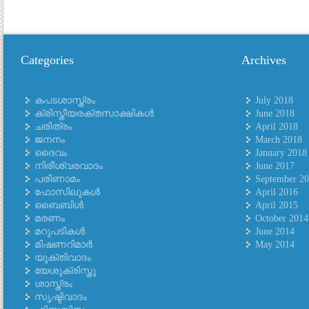
Categories
Archives
കപടശാസ്ത്രം
July 2018
ക്രിസ്തീയരക്തസാക്ഷികള്‍
June 2018
ചരിത്രം
April 2018
ജനനം
March 2018
ദൈവം
January 2018
നിരീശ്വരവാദം
June 2017
പരിണാമം
September 2
ഫോസിലുകള്‍
April 2016
ബൈബിള്‍
April 2015
മരണം
October 2014
മറുപടികള്‍
June 2014
മിഷണറിമാര്‍
May 2014
യുക്തിവാദം
യേശുക്രിസ്തു
ശാസ്ത്രം
സൃഷ്ടിവാദം