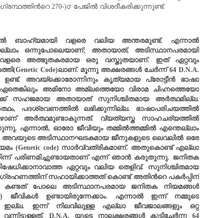
്രന്ഥത്തിന്‍റെ 270-)൦ പേജില്‍ വിശദീകരിക്കുന്നുണ്ട്.
ല്‍ ബാഹ്യമായി വളരെ വലിയ അന്തരമുണ്ട്. എന്നാല്‍
െല്ലാം ഒന്നുപോലെയാണ്
;
അതായാത്
,
അടിസ്ഥാനപരമായി
 വളരെ അത്ഭുതകരമായ ഒരു വസ്തുതയാണ്. ഇത് ഏറ്റവും
്തി(
Genetic Code)
ലാണ്‌. മൂന്നു അക്ഷരങ്ങള്‍ ചേര്‍ന്ന്
64 D.N.A.
ഉണ്ട്. അവയ്ക്കൊരോന്നിനും കൃത്യമായ പ്രോട്ടീന്‍ ഭാഷാ
നും ഏതെങ്കിലും അമിനോ അമ്ലത്തെയോ വിരാമ ചിഹ്നത്തെയോ
്‍ക്ക് സഹജമായ അതായാത് സുനിശ്ചിതമായ അര്‍ത്ഥമില്ല.
ത്ഥം
,
പദശ്രവണത്തില്‍ ലഭിക്കുന്നില്ല. ഭാഷാപരിചയത്തില്‍
ാണ് അര്‍ത്ഥമുണ്ടാകുന്നത്. വ്യത്യസ്ത സാഹചര്യത്തില്‍
ന്നു. എന്നാല്‍
,
ഓരോ ജീവിയും തമ്മില്‍ത്തമ്മില്‍ എന്തെല്ലാം
ചാലും അവയുടെ അടിസ്ഥാനഘടകമായ ജീനുകളുടെ ലെവലില്‍ ഒരേ
യമം (
Genetic code)
സാര്‍വ്വത്രികമാണ്. അതുകൊണ്ട് എല്ലാ
്ന് പരിണമിച്ചുണ്ടായതാണ് എന്ന് ഞാന്‍ കരുതുന്നു. ജനിതക
ിഷേധിക്കാനാവാത്ത ഏറ്റവും വലിയ തെളിവ്‌. സുനിശ്ചിതമായ
ഥ ഗ്രഹണത്തിന് സഹായിക്കാത്തത് കൊണ്ട് അതിന്‍റെ പകര്‍പ്പിന്
ാം കണ്ടത് പോലെ അടിസ്ഥാനപരമായ ജനിതക നിയമങ്ങള്‍
ീവികള്‍ ഉണ്ടായിരുന്നേക്കാം. എന്നാല്‍ ഇന്ന് നമ്മുടെ
‍ ഇല്ല. ഇന്ന് നിലവിലുള്ള എല്ലാ ജീവജാലങ്ങളും ഒറ്റ
ന്നിട്ടുള്ളത്.
D.N.A.
യുടെ നാലക്ഷരങ്ങള്‍ കൂടിച്ചേര്‍ന്ന
64