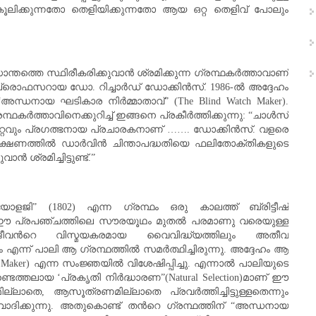
ിക്കുന്നതോ തെളിയിക്കുന്നതോ ആയ ഒറ്റ തെളിവ് പോലും
്തത്തെ സ്ഥിരീകരിക്കുവാന്‍ ശ്രമിക്കുന്ന ഗ്രന്ഥകര്‍ത്താവാണ്
പ്രൊഫസറായ ഡോ. റിച്ചാര്‍ഡ്‌ ഡോക്കിന്‍സ്. 1986-ല്‍ അദ്ദേഹം
അന്ധനായ ഘടികാര നിര്‍മ്മാതാവ്‌” (The Blind Watch Maker).
്രന്ഥകര്‍ത്താവിനെക്കുറിച്ച് ഇങ്ങനെ പ്രകീര്‍ത്തിക്കുന്നു: “ചാള്‍സ്
 ഏറ്റവും പ്രഗത്ഭനായ പ്രചാരകനാണ് ……. ഡോക്കിന്‍സ്. വളരെ
ഷണത്തില്‍ ഡാര്‍വിന്‍ ചിന്താപദ്ധതിയെ ഫലിതോക്തികളുടെ
 ശ്രമിച്ചിട്ടുണ്ട്.”
ളജി” (1802) എന്ന ഗ്രന്ഥം ഒരു കാലത്ത് ബ്രിട്ടീഷ്‌
്നു. ഈ പ്രപഞ്ചത്തിലെ സൗരയൂഥം മുതല്‍ പരമാണു വരെയുള്ള
ജീവന്‍റെ വിസ്മയകരമായ വൈവിദ്ധ്യത്തിലും അതീവ
 എന്ന് പാലി ആ ഗ്രന്ഥത്തില്‍ സമര്‍ത്ഥിച്ചിരുന്നു. അദ്ദേഹം ആ
h Maker) എന്ന സംജ്ഞയില്‍ വിശേഷിപ്പിച്ചു. എന്നാല്‍ പാലിയുടെ
ടെത്തലായ ‘പ്രകൃതി നിര്‍ദ്ധാരണ”(Natural Selection)മാണ് ഈ
്ലാതെ, ആസൂത്രണമില്ലാതെ പ്രവര്‍ത്തിച്ചിട്ടുള്ളതെന്നും
ാദിക്കുന്നു. അതുകൊണ്ട് തന്‍റെ ഗ്രന്ഥത്തിന് “അന്ധനായ