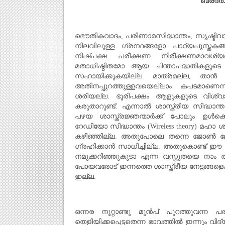
ബ്രദര്
ഭൌതികവാദം, പരിണാമസിദ്ധാന്തം, സൃഷ്ടിവാദ
നിലവിലുള്ള ഗ്രന്ഥങ്ങളോ പാഠ്യപുസ്തകങ്ങള
നിഷ്പക്ഷ പരീക്ഷണ നിരീക്ഷണമാവശ്യമ
മതാധിഷ്ഠിതമോ ആയ ചിന്താപദ്ധതികളുടെ ച
സഹായിക്കുകയില്ല. മാത്രമല്ല, താന്‍
അതിനപ്പുറത്തുള്ളവയെല്ലാം കപടമാണെന്
ശരിയല്ല. ഭൂരിപക്ഷം ആളുകളുടെ വിശ്
കരുതാറുണ്ട്. എന്നാല്‍ ശാസ്ത്രീയ സിദ്ധാന്
പഴയ ശാസ്ത്രജ്ഞന്മാര്‍ക്ക്‌ പോലും ഉള്‍ക
റേഡിയോ സിദ്ധാന്തം (Wireless theory) മ
കഴിഞ്ഞില്ല. അതുപോലെ തന്നെ ജോണ്‍ ലോഗി
ഗ്രഹിക്കാന്‍ സാധിച്ചില്ല. അതുകൊണ്ട് ഈ
നമുക്കറിഞ്ഞുകൂടാ എന്ന വസ്തുതയെ നാം അംഗീ
പോയവരോട് ഇന്നത്തെ ശാസ്ത്രീയ നേട്ടങ്ങളെ
ഇല്ല.
ഒന്നര നൂറ്റാണ്ടു മുന്‍പ്‌ പുറത്തുവന്ന 
തെളിയിക്കപ്പെട്ടതെന്ന ഭാവത്തില്‍ ഇന്നും വിദ്