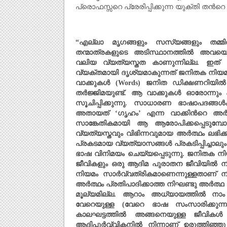
പ്രൊഫസ്സറെ പ്രേരിപ്പിക്കുന്ന യുക്തി തന്‍റെ ഗ
“
എല്ലാ മൃഗങ്ങളും സസ്യങ്ങളും തമ്മി
തന്മാത്രകളുടെ അടിസ്ഥാനത്തില്‍ അവയ
വലിയ വ്യത്യസ്തത കാണുന്നില്ല. ഇത്
വ്യക്തമായി ദൃശ്യമാകുന്നത് ജനിതക നിയമത
വാക്കുകള്‍ (
Words)
ജനിത ഡിക്ഷണറിയില്‍ 
തര്‍ജ്ജിമയുണ്ട്. ആ വാക്കുകള്‍ ഓരോന്
സൂചിപ്പിക്കുന്നു. സാധാരണ ഭാഷാപദങ്ങള
അതായത്
‘
ഗൃഹം
’
എന്ന വാക്കിന്‍റെ അര്‍
സാങ്കേതികമായി ആ ആരോപിക്കപ്പെടുമ്പോഴ
വ്യത്യസ്തവും വിഭിന്നവുമായ അര്‍ത്ഥം ലഭിക്കു
പ്രകടമായ വ്യത്യാസങ്ങള്‍ പ്രകടിപ്പിച്
ഭാഷ വിനിമയം ചെയ്യപ്പെടുന്നു. ജനിതക നി
ജീവികളും ഒരു ആദിമ പുരാതന ജീവിയില്‍ നിന
നിയമം സാര്‍വ്വത്രികമാണെന്നുള്ളതാണ് ന
അര്‍ത്ഥം പ്രതിപാദിക്കാത്ത നിഘണ്ടു അര്‍ത്
മൂല്യമില്ല. ആറാം അധ്യായത്തില്‍ ന
വേറെയുള്ള (വേറെ ഭാഷ സംസാരിക്കുന്ന) ജ
കാലഘട്ടത്തില്‍ അങ്ങനെയുള്ള ജീവികള്
ആദിപൂര്‍വ്വികനില്‍ നിന്നാണ് ഉരുത്തിഞ്ഞു വ