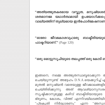
“
അത്യത്ഭുതകരമായ വസ്തുത
,
മനുഷ്യശരീ
ശതമാനമേ യഥാര്‍ത്ഥമായി ഉപയോഗിക്കപ്പെ
വാല്യത്തിന് തുല്യമായ ഇന്‍ഫോര്‍മേഷനാണി
“
ഓരോ ജീവകോശവും(ഒരു ബാക്ടീരിയയു
ഫാക്ടറിയാണ്.
”
(Page 120)
“
ഒരു മൊട്ടുസൂചിയുടെ തലപ്പത്ത് ഒരു കോടി ബാക
ഇങ്ങനെ, നമ്മെ അത്ഭുതസ്ഥബ്ദരാക്കുന്ന അ
ചെയ്യുന്നുണ്ട്. അദ്ദേഹം D.N.A.യെക്കുറിച്ച്
മുതല്‍ മനുഷ്യന്‍ വരെയുള്ള ജീവജാലങ്ങളിലെല
ചെയ്തിരിക്കുന്നു. അത് ആവശ്യാനുസരണം 
സൃഷ്ടിക്കാനുമുള്ള കഴിവ്‌ ബാക്ടീരിയായുട
ഭ്രൂണം, കോശം, വിത്ത്‌ എന്നിവയിലടങ്ങിയിരി
“പ്രകൃതി നിര്‍ദ്ധാരണം” എന്ന “അന്ധനാ