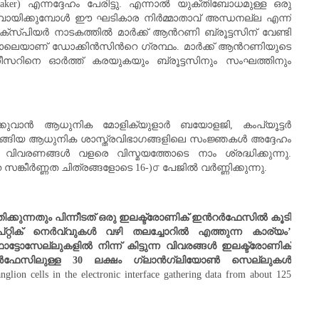
maker) എന്നദ്ദേഹം പേരിട്ടു. എന്നാല്‍ യുക്തിബോധമുള്ള ഒരു
യിക്കുമ്പോള്‍ ഈ ഘടികാര നിര്‍മ്മാതാവ്‌ അന്ധനല്ല എന്ന്
പിയര്‍ നാടകത്തില്‍ മാര്‍ക്ക്‌ ആന്‍റണി ബ്രൂട്ടസിന് വേണ്ടി
ാണ് ഡോക്കിന്‍സിന്‍റെ ഗ്രന്ഥം. മാര്‍ക്ക്‌ ആന്‍റണിയുടെ
സീസറിനെ ഓര്‍ത്ത്‌ കരയുകയും ബ്രൂട്ടസിനും സംഘത്തിനും
ക്കുവാന്‍ ആധുനിക മോളിക്യുളാര്‍ ബയോളജി, കംപ്യൂട്ടര്‍
ുടങ്ങിയ ആധുനിക ശാസ്ത്രവിഭാഗങ്ങളിലെ സംജ്ഞകള്‍ അദ്ദേഹം
ല വിവരണങ്ങള്‍ വളരെ വിസ്മയത്തോടെ നാം ശ്രദ്ധിക്കുന്നു.
ീര്‍ണ്ണത ചിത്രങ്ങളോടെ 16-)൦ പേജില്‍ വര്‍ണ്ണിക്കുന്നു.
തിക്കുന്നതും പിന്നീടത് ഒരു ഇലക്ട്രോണിക് ഇന്‍റര്‍ഫേസില്‍ കൂടി
റ്റിക് നെര്‍വ്വുകള്‍ വഴി തലച്ചോറില്‍ എത്തുന്ന കാര്യം
’
ടോസേല്ലുകളില്‍ നിന്ന് കിട്ടുന്ന വിവരങ്ങള്‍ ഇലക്ട്രോണിക്
റര്‍ഫേസിലുള്ള
30
ലക്ഷം ഗ്ലാന്‍ഗ്ലിയോണ്‍ സെല്ലുകള്‍
nglion cells in the electronic interface gathering data from about 125