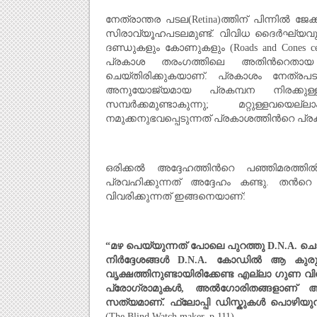
നേത്രാന്തര പടല(Retina)ത്തിന് പിന്നില്‍ ജേക
സിരാവ്യൂഹപടലമുണ്ട്. വിവിധ ദൈര്‍ഘ്യവും 
ദണ്ഡുകളും കോണുകളും (Roads and Cones 
പ്രകാശ തരംഗത്തിലെ അതിന്‍റെതായ 
ചെയ്തിരിക്കുകയാണ്. പ്രകാശം നേത്രപടല
അനുയോജ്യമായ പ്രകമ്പന നിരക്കു
സമ്പര്‍ക്കമുണ്ടാകുന്നു; മറ്റുള്ള
നമുക്കനുഭവപ്പെടുന്നത് പ്രകാശത്തിന്‍റെ പ്രക
ഒരിക്കല്‍ അദ്ദേഹത്തിന്‍റെ പഞ്ഞിമരത്തില്
പ്രവഹിക്കുന്നത് അദ്ദേഹം കണ്ടു. തന്‍
വിവരിക്കുന്നത് ഇങ്ങനെയാണ്:
“
മഴ പെയ്യുന്നത് പോലെ പുറത്തു
D.N.A.
ചൊര
നിര്‍ദ്ദേശങ്ങള്‍
D.N.A.
കോഡില്‍ ആ കുരുക്
വൃക്ഷത്തിനുണ്ടായിരിക്കേണ്ട എല്ലാ ഗുണ വിശേ
പ്രോഗ്രാമുകള്‍
,
അല്‍ഗോരിതങ്ങളാണ് അവ. 
സത്യമാണ്. ഫ്ലോപ്പി ഡിസ്കുകള്‍ പൊഴിയുന്നു
(The Blind Watch maker, p.111)