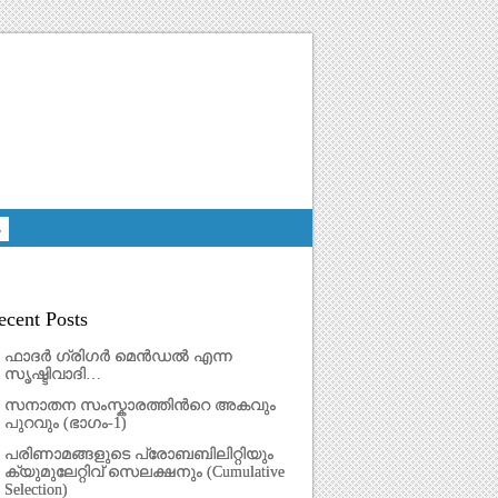
ecent Posts
ഫാദര്‍ ഗ്രിഗർ മെൻഡൽ എന്ന
സൃഷ്ടിവാദി…
സനാതന സംസ്കാരത്തിന്‍റെ അകവും
പുറവും (ഭാഗം-1)
പരിണാമങ്ങളുടെ പ്രോബബിലിറ്റിയും
ക്യുമുലേറ്റിവ് സെലക്ഷനും (Cumulative
Selection)