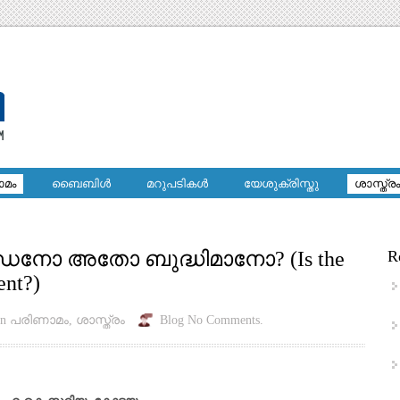
ാമം
ബൈബിള്‍
മറുപടികള്‍
യേശുക്രിസ്തു
ശാസ്ത്രം
ന്ധനോ അതോ ബുദ്ധിമാനോ? (Is the
R
ent?)
in
പരിണാമം
,
ശാസ്ത്രം
Blog
No Comments.