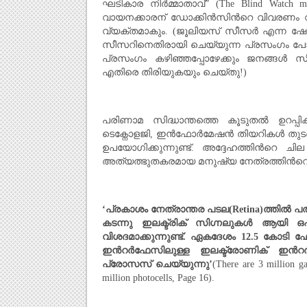
ഘടികാര നിര്‍മ്മാതാവ്‌” (The Blind Watch 
വായനക്കാരന് ഡോക്കിന്‍സിന്‍റെ വിവരണം വാ
വ്യക്തമാകും. (ജൂലിയസ് സീസര്‍ എന്ന ഷേക്സ്
സീസറിനെതിരായി ചെയ്യുന്ന പ്രസംഗം പോലെയ
പ്രസംഗം കഴിഞ്ഞപ്പോഴേക്കും ജനങ്ങള്‍ 
എതിരെ തിരിയുകയും ചെയ്തു!)
പരിണാമ സിദ്ധാന്തത്തെ കൂടുതല്‍ ഉറപ്പി
ടെക്നോളജി, ഇന്‍ഫോര്‍മേഷന്‍ തിയറികള്‍ ത
ഉപയോഗിക്കുന്നുണ്ട്. അദ്ദേഹത്തിന്‍റെ ചി
അത്യത്ഭുതകരമായ മനുഷ്യ നേത്രത്തിന്‍റെ സങ്ക
‘പ്രകാശം നേത്രാന്തര പടല(
Retina)
ത്തില്‍ പ
കടന്നു ഇലക്ട്രിക്‌ സിഗ്നലുകള്‍ ആയി ഒപ്
വിശദമാക്കുന്നുണ്ട്. ഏകദേശം
12.5
കോടി ഫോട്
ഇന്‍റര്‍ഫേസിലുള്ള ഇലക്ട്രോണിക് ഇന്‍
പ്രോസസ് ചെയ്യുന്നു’
(There are 3 million ga
million photocells, Page 16).